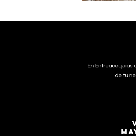
En Entreacequiias 
de tu ne
ma