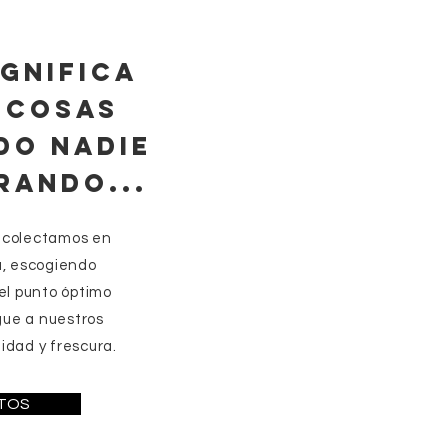
IGNIFICA
 COSAS
DO NADIE
RANDO...
recolectamos en
a, escogiendo
 el punto óptimo
gue a nuestros
lidad y frescura.
TOS