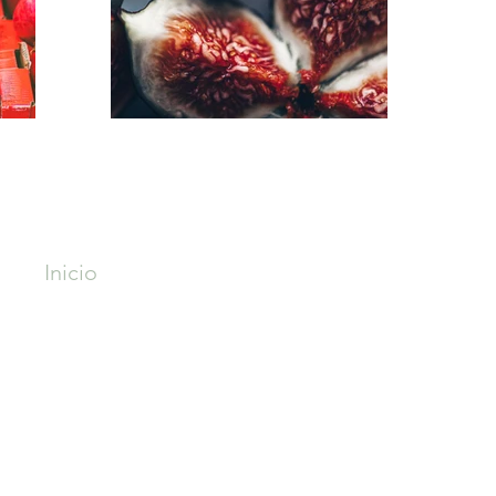
Contact
menú
Inicio
Manuel Santiag
Productos
Manu Vicente 6
Servicios
manuelrubio.en
Contacto
Sobre Nosotros