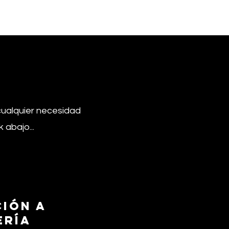
s
cualquier necesidad
 abajo...
ción a
ería