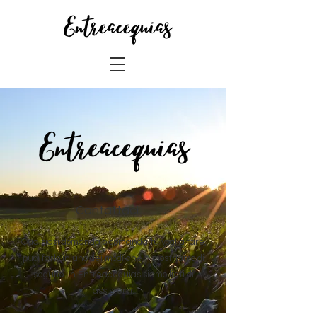
Contattaci...
Qualsiasi domanda o domanda tu voglia fare,
puoi farlo in uno dei modi che ti mostriamo di
seguito. In Entreacequias siamo lieti di
assistervi.