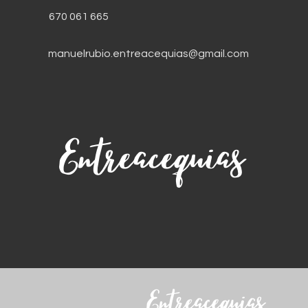
670 061 665
manuelrubio.entreacequias@gmail.com