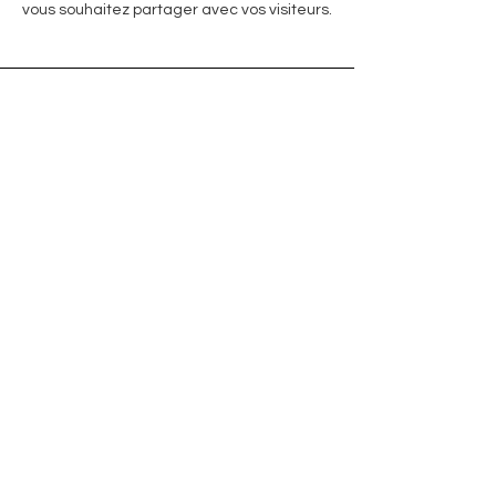
vous souhaitez partager avec vos visiteurs.
DISTRIBUTION
Ceci est un paragraphe. Cliquez sur
"Modifier le texte" ou double-cliquez sur la
zone de texte pour commencer à modifier
le contenu et assurez-vous d'ajouter tous
les détails ou informations pertinents que
vous souhaitez partager avec vos visiteurs.